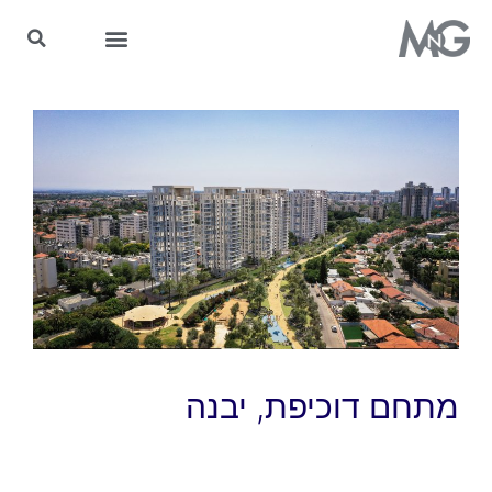
MnG בתקשורת
מתחם דוכיפת, יבנה