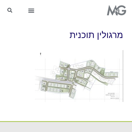
MnG בתקשורת
מרגולין תוכנית