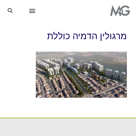
MnG בתקשורת
מרגולין הדמיה כוללת