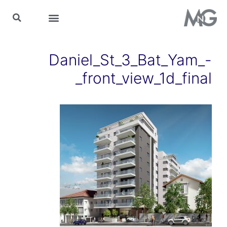
MnG בתקשורת
Daniel_St_3_Bat_Yam_-
_front_view_1d_final