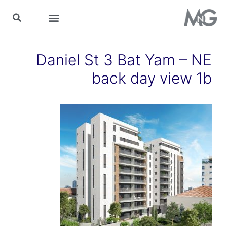
MnG בתקשורת
Daniel St 3 Bat Yam – NE
back day view 1b