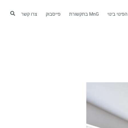
פינוי בינוי
MnG בתקשורת
פייסבוק
צרו קשר