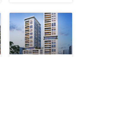
מתחם בן גוריון
– חיבת ציון,
רמת גן