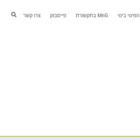
פינוי בינוי
MnG בתקשורת
פייסבוק
צרו קשר