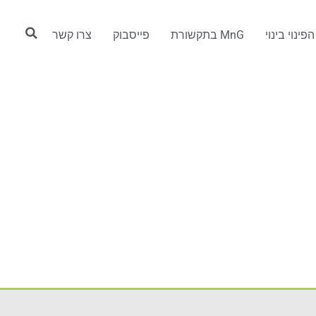
פינוי בינוי
MnG בתקשורת
פייסבוק
צרו קשר