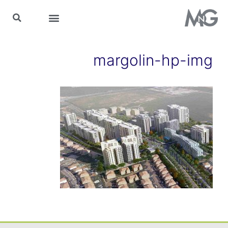
MnG בתקשורת
margolin-hp-img