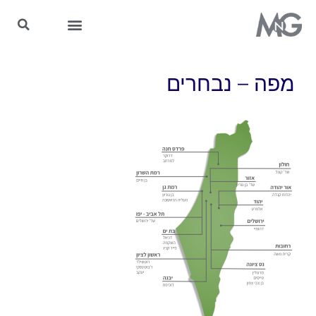
MnG בתקשורת
מפה – נבחרים