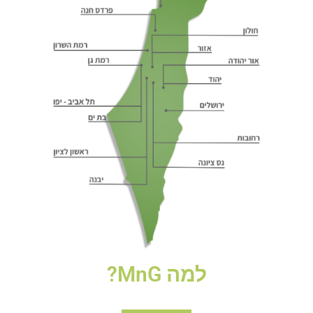
למה MnG?