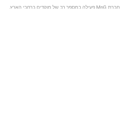
חברת MnG פעילה במספר רב של מוקדים ברחבי הארץ,
כאשר כל אחד ואחד מן הפרויקטים מקבל את מלוא
תשומת הלב, במטרה להגיע לסיום מוצלח ומהיר של
הפרוייקט ולהעניק לדיירים בית חדש ומפנק.
העשיה שלנו
פרוייקטים
צפה בפרוייקטים